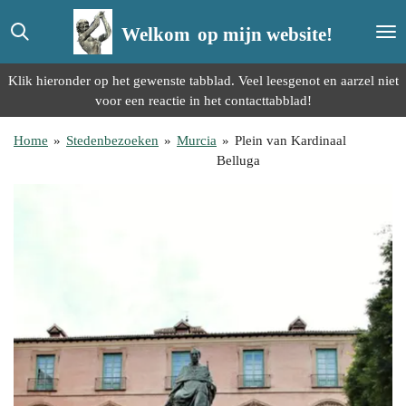
Ga
Welkom
op mijn website!
direct
naar
de
Klik hieronder op het gewenste tabblad. Veel leesgenot en aarzel niet
hoofdinhoud
voor een reactie in het contacttabblad!
Home
»
Stedenbezoeken
»
Murcia
»
Plein van Kardinaal
Belluga