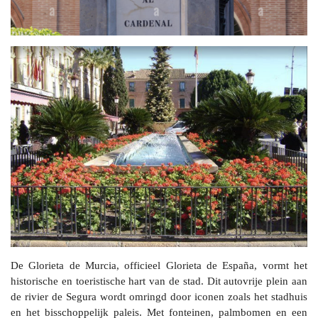
De Glorieta de Murcia, officieel Glorieta de España, vormt het
historische en toeristische hart van de stad. Dit autovrije plein aan
de rivier de Segura wordt omringd door iconen zoals het stadhuis
en het bisschoppelijk paleis. Met fonteinen, palmbomen en een