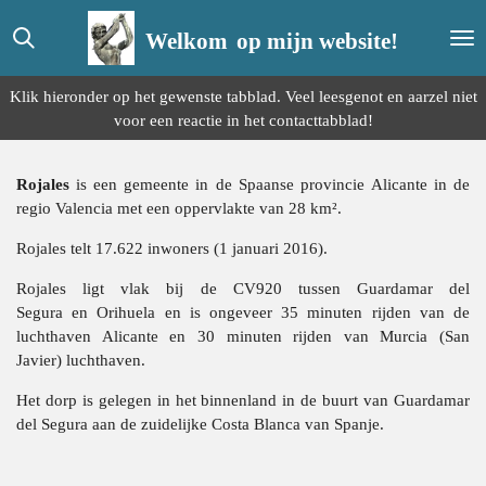
Ga
Welkom
op mijn website!
direct
naar
de
Klik hieronder op het gewenste tabblad. Veel leesgenot en aarzel niet
hoofdinhoud
voor een reactie in het contacttabblad!
Rojales
is een
gemeente
in de
Spaanse
provincie
Alicante
in de
regio
Valencia
met een oppervlakte van 28 km².
Rojales telt 17.622 inwoners (1 januari 2016).
Rojales ligt vlak bij de CV920 tussen
Guardamar del
Segura
en
Orihuela
en is ongeveer 35 minuten rijden van de
luchthaven Alicante en 30 minuten rijden van
Murcia
(San
Javier)
luchthaven.
Het dorp is gelegen in het binnenland in de buurt van Guardamar
del Segura aan de zuidelijke
Costa Blanca
van Spanje.