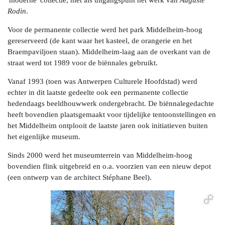
'moderne' collectie, met als uitgangspunt het werk van
Auguste
Rodin
.
Voor de permanente collectie werd het park Middelheim-hoog
gereserveerd (de kant waar het kasteel, de orangerie en het
Braempaviljoen staan). Middelheim-laag aan de overkant van de
straat werd tot 1989 voor de biënnales gebruikt.
Vanaf 1993 (toen was Antwerpen Culturele Hoofdstad) werd
echter in dit laatste gedeelte ook een permanente collectie
hedendaags beeldhouwwerk ondergebracht. De biënnalegedachte
heeft bovendien plaatsgemaakt voor tijdelijke tentoonstellingen en
het Middelheim ontplooit de laatste jaren ook initiatieven buiten
het eigenlijke museum.
Sinds 2000 werd het museumterrein van Middelheim-hoog
bovendien flink uitgebreid en o.a. voorzien van een nieuw depot
(een ontwerp van de architect Stéphane Beel).