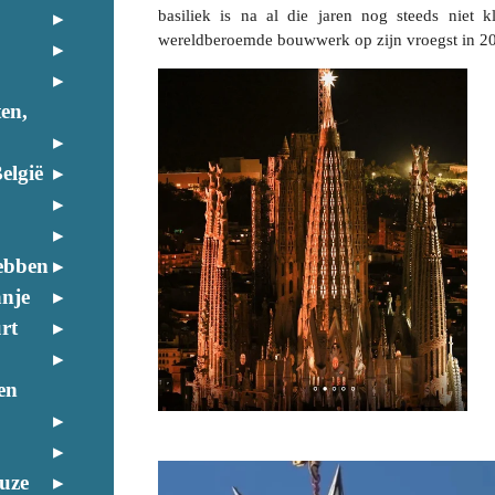
basiliek is na al die jaren nog steeds niet kl
wereldberoemde bouwwerk op zijn vroegst in 203
ten,
elgië
ebben
anje
rt
en
euze