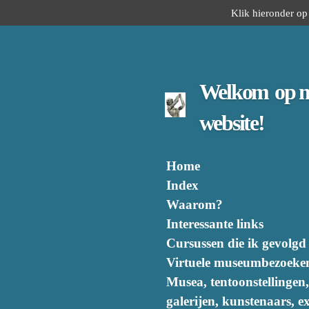
Klik hieronder op 
Ga
direct
naar
de
hoofdinhoud
Welkom
op 
website!
Home
Index
Waarom?
Interessante links
Cursussen die ik gevolgd
Virtuele museumbezoeke
Musea, tentoonstellingen,
galerijen, kunstenaars, ex