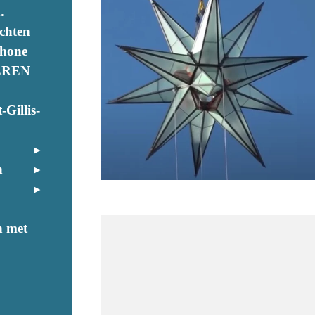
.
chten
phone
EREN
-Gillis-
n
n met