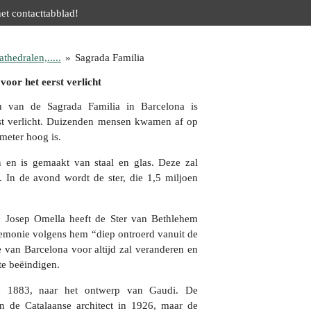
het contacttabblad!
thedralen,.....
»
Sagrada Familia
oor het eerst verlicht
 van de Sagrada Familia in Barcelona is
t verlicht. Duizenden mensen kwamen af op
meter hoog is.
n en is gemaakt van staal en glas. Deze zal
 In de avond wordt de ster, die 1,5 miljoen
n Josep Omella heeft de Ster van Bethlehem
emonie volgens hem “diep ontroerd vanuit de
e van Barcelona voor altijd zal veranderen en
te beëindigen.
 1883, naar het ontwerp van Gaudi. De
 de Catalaanse architect in 1926, maar de