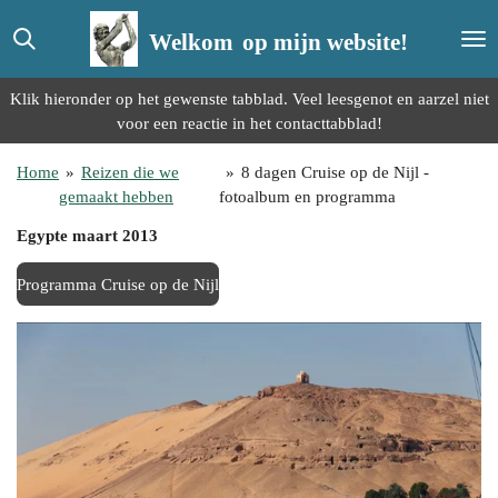
Ga
Welkom
op mijn website!
direct
naar
de
Klik hieronder op het gewenste tabblad. Veel leesgenot en aarzel niet
hoofdinhoud
voor een reactie in het contacttabblad!
Home
»
Reizen die we
»
8 dagen Cruise op de Nijl -
gemaakt hebben
fotoalbum en programma
Egypte maart 2013
Programma Cruise op de Nijl