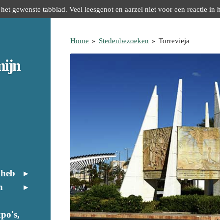
het gewenste tabblad. Veel leesgenot en aarzel niet voor een reactie in 
Home
»
Stedenbezoeken
»
Torrevieja
mijn
 heb
n
po's,