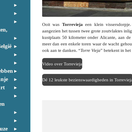
Ooit was
Torrevieja
een klein vissersdorpje
ten,
aangezien het tussen twee grote zoutvlaktes inlig
kustplaats 50 kilometer onder
Alicante
, aan d
meer dan een enkele toren waar de wacht gehoud
elgië
ook aan te danken. “
Torre Vieja
” betekent in he
Video over Torrevieja
ebben
anje
Dé 12 leukste bezienswaardigheden in Torreviej
rt
en
euze