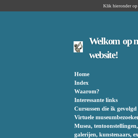
Klik hieronder op 
Ga
direct
naar
de
hoofdinhoud
Welkom
op 
website!
Home
Index
Waarom?
Interessante links
Cursussen die ik gevolgd
Virtuele museumbezoeke
Musea, tentoonstellingen,
galerijen, kunstenaars, ex