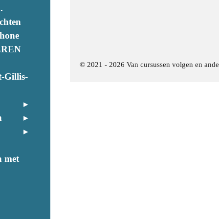
.
chten
phone
EREN
© 2021 - 2026 Van cursussen volgen en ande
-Gillis-
n
n met