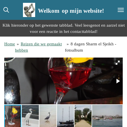
Ga
Welkom
op mijn website!
direct
naar
de
Klik hieronder op het gewenste tabblad. Veel leesgenot en aarzel niet
hoofdinhoud
voor een reactie in het contacttabblad!
Home
»
Reizen die we gemaakt
»
8 dagen Sharm el Sjeikh -
hebben
fotoalbum