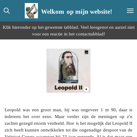
Ga
Welkom
op mijn website!
direct
naar
de
Klik hieronder op het gewenste tabblad. Veel leesgenot en aarzel niet
hoofdinhoud
voor een reactie in het contacttabblad!
Leopold was een groot man, hij was ongeveer 1 m 90, daar is
iedereen het over eens. Maar verder zijn de meningen op z'n
zachtst gezegd enorm verdeeld. Hoe is het mogelijk dat Leopold II
zich heeft kunnen ontwikkelen tot die ongenadige despoot van de
Vrijstaat Congo waarover hij 23 jaar regeerde. Al is dat maar een