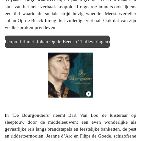
stuk van het hele verhaal. Leopold II regeerde immers ook tijdens
een tijd waarin de sociale strijd hevig woedde. Meesterverteller
Johan Op de Beeck brengt het volledige verhaal. Ook dat van zijn
veelbesproken privéleven.
Leopold II met Johan Op de Beeck (11 afleveringen)
In 'De Bourgondiërs' neemt Bart Van Loo de luisteraar op
sleeptouw door de middeleeuwen: een even wonderlijke als
gevaarlijke reis langs brandstapels en feestelijke banketten, de pest
en riddertoernooien, Jeanne d’Arc en Filips de Goede, schizofrene