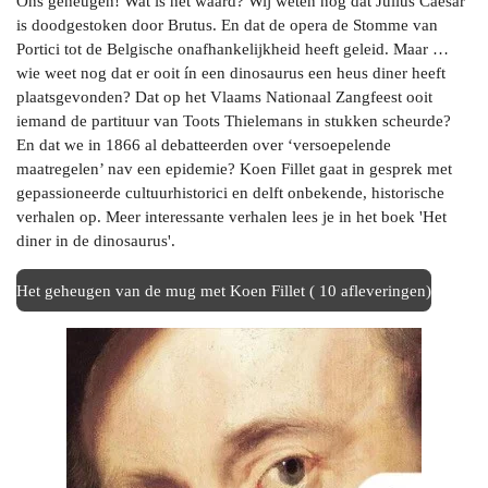
Ons geheugen! Wat is het waard? Wij weten nog dat Julius Caesar
is doodgestoken door Brutus. En dat de opera de Stomme van
Portici tot de Belgische onafhankelijkheid heeft geleid. Maar …
wie weet nog dat er ooit ín een dinosaurus een heus diner heeft
plaatsgevonden? Dat op het Vlaams Nationaal Zangfeest ooit
iemand de partituur van Toots Thielemans in stukken scheurde?
En dat we in 1866 al debatteerden over ‘versoepelende
maatregelen’ nav een epidemie? Koen Fillet gaat in gesprek met
gepassioneerde cultuurhistorici en delft onbekende, historische
verhalen op. Meer interessante verhalen lees je in het boek 'Het
diner in de dinosaurus'.
Het geheugen van de mug met Koen Fillet ( 10 afleveringen)