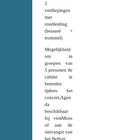
2
verdiepingen
met
rondleiding
(beiaard +
trommel)
Mogelijkheid
om in
groepen van
5 personen de
cabine te
betreden
tijdens het
concert.Agen
da
beschikbaar
bij visitMons
of aan de
ontvangst van
het Belfort