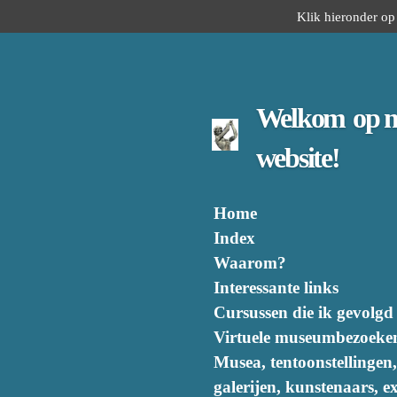
Klik hieronder op 
Ga
direct
naar
de
hoofdinhoud
Welkom
op 
website!
Home
Index
Waarom?
Interessante links
Cursussen die ik gevolgd
Virtuele museumbezoeke
Musea, tentoonstellingen,
galerijen, kunstenaars, ex