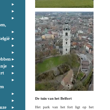
ten,
elgië
ebben
anje
rt
en
De tuin van het Belfort
euze
Het park van het fort ligt op het