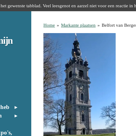
het gewenste tabblad. Veel leesgenot en aarzel niet voor een reactie in 
Home
»
Markante plaatsen
»
Belfort van Berg
mijn
 heb
n
po's,