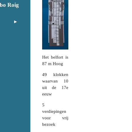
abo Roig
Het belfort is
87 m Hoog
49 klokken
waarvan 10
uit de 17e
eeuw
5
verdiepingen
voor vrij
bezoek