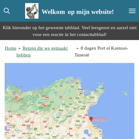
Ga
Welkom
op mijn website!
direct
naar
de
Klik hieronder op het gewenste tabblad. Veel leesgenot en aarzel niet
hoofdinhoud
voor een reactie in het contacttabblad!
Home
»
Reizen die we gemaakt
»
8 dagen Port el Kantoui-
hebben
Tunesië