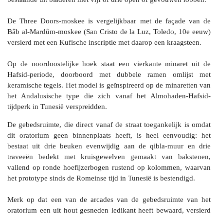
De Three Doors-moskee is vergelijkbaar met de façade van de
Bâb al-Mardûm-moskee (San Cristo de la Luz, Toledo, 10e eeuw)
versierd met een Kufische inscriptie met daarop een kraagsteen.
Op de noordoostelijke hoek staat een vierkante minaret uit de
Hafsid-periode, doorboord met dubbele ramen omlijst met
keramische tegels. Het model is geïnspireerd op de minaretten van
het Andalusische type die zich vanaf het Almohaden-Hafsid-
tijdperk in Tunesië verspreidden.
De gebedsruimte, die direct vanaf de straat toegankelijk is omdat
dit oratorium geen binnenplaats heeft, is heel eenvoudig: het
bestaat uit drie beuken evenwijdig aan de qibla-muur en drie
traveeën bedekt met kruisgewelven gemaakt van bakstenen,
vallend op ronde hoefijzerbogen rustend op kolommen, waarvan
het prototype sinds de Romeinse tijd in Tunesië is bestendigd.
Merk op dat een van de arcades van de gebedsruimte van het
oratorium een ​​uit hout gesneden ledikant heeft bewaard, versierd