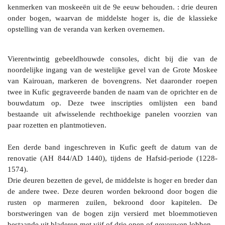
kenmerken van moskeeën uit de 9e eeuw behouden. : drie deuren
onder bogen, waarvan de middelste hoger is, die de klassieke
opstelling van de veranda van kerken overnemen.
Vierentwintig gebeeldhouwde consoles, dicht bij die van de
noordelijke ingang van de westelijke gevel van de Grote Moskee
van Kairouan, markeren de bovengrens. Net daaronder roepen
twee in Kufic gegraveerde banden de naam van de oprichter en de
bouwdatum op. Deze twee inscripties omlijsten een band
bestaande uit afwisselende rechthoekige panelen voorzien van
paar rozetten en plantmotieven.
Een derde band ingeschreven in Kufic geeft de datum van de
renovatie (AH 844/AD 1440), tijdens de Hafsid-periode (1228-
1574).
Drie deuren bezetten de gevel, de middelste is hoger en breder dan
de andere twee. Deze deuren worden bekroond door bogen die
rusten op marmeren zuilen, bekroond door kapitelen. De
borstweringen van de bogen zijn versierd met bloemmotieven
bestaande uit bladeren met vijf of drie open of gevouwen lobben.