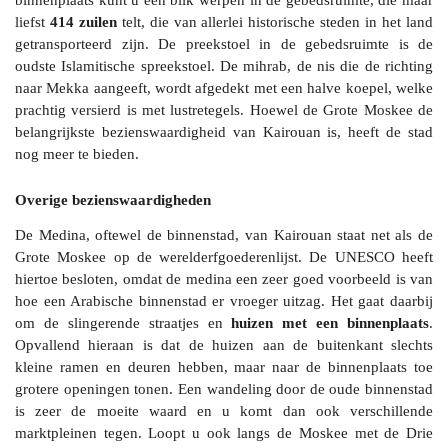
liefst
414 zuilen
telt, die van allerlei historische steden in het land
getransporteerd zijn. De preekstoel in de gebedsruimte is de
oudste Islamitische spreekstoel. De mihrab, de nis die de richting
naar Mekka aangeeft, wordt afgedekt met een halve koepel, welke
prachtig versierd is met lustretegels. Hoewel de Grote Moskee de
belangrijkste bezienswaardigheid van Kairouan is, heeft de stad
nog meer te bieden.
Overige bezienswaardigheden
De Medina, oftewel de binnenstad, van Kairouan staat net als de
Grote Moskee op de werelderfgoederenlijst. De UNESCO heeft
hiertoe besloten, omdat de medina een zeer goed voorbeeld is van
hoe een Arabische binnenstad er vroeger uitzag. Het gaat daarbij
om de slingerende straatjes en
huizen met een binnenplaats
.
Opvallend hieraan is dat de huizen aan de buitenkant slechts
kleine ramen en deuren hebben, maar naar de binnenplaats toe
grotere openingen tonen. Een wandeling door de oude binnenstad
is zeer de moeite waard en u komt dan ook verschillende
marktpleinen tegen. Loopt u ook langs de
Moskee met de Drie