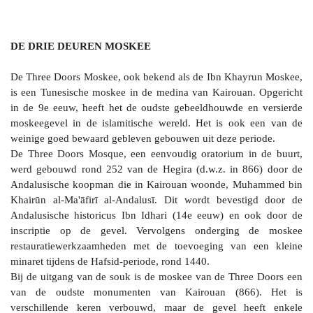
DE DRIE DEUREN MOSKEE
De Three Doors Moskee, ook bekend als de Ibn Khayrun Moskee,
is een Tunesische moskee in de medina van Kairouan. Opgericht
in de 9e eeuw, heeft het de oudste gebeeldhouwde en versierde
moskeegevel in de islamitische wereld. Het is ook een van de
weinige goed bewaard gebleven gebouwen uit deze periode.
De Three Doors Mosque, een eenvoudig oratorium in de buurt,
werd gebouwd rond 252 van de Hegira (d.w.z. in 866) door de
Andalusische koopman die in Kairouan woonde, Muhammed bin
Khairūn al-Ma'āfirī al-Andalusī. Dit wordt bevestigd door de
Andalusische historicus Ibn Idhari (14e eeuw) en ook door de
inscriptie op de gevel. Vervolgens onderging de moskee
restauratiewerkzaamheden met de toevoeging van een kleine
minaret tijdens de Hafsid-periode, rond 1440.
Bij de uitgang van de souk is de moskee van de Three Doors een
van de oudste monumenten van Kairouan (866). Het is
verschillende keren verbouwd, maar de gevel heeft enkele