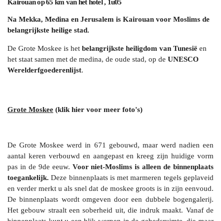
Kairouan op 65 km van het hotel , 1u05
Na Mekka, Medina en Jerusalem is Kairouan voor Moslims de
belangrijkste heilige stad.
De Grote Moskee is het
belangrijkste heiligdom van Tunesië
en
het staat samen met de medina, de oude stad, op de
UNESCO
Werelderfgoederenlijst
.
Grote Moskee
(klik hier voor meer foto's)
De Grote Moskee werd in 671 gebouwd, maar werd nadien een
aantal keren verbouwd en aangepast en kreeg zijn huidige vorm
pas in de 9de eeuw.
Voor niet-Moslims is alleen de binnenplaats
toegankelijk.
Deze binnenplaats is met marmeren tegels geplaveid
en verder merkt u als snel dat de moskee groots is in zijn eenvoud.
De binnenplaats wordt omgeven door een dubbele bogengalerij.
Het gebouw straalt een soberheid uit, die indruk maakt. Vanaf de
binnenplaats kunt u een blik werpen in de gebedsruimte, die maar