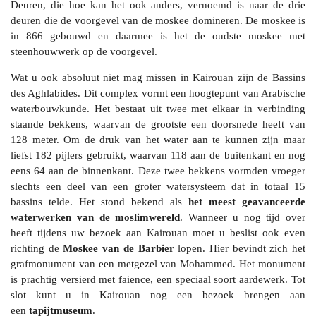
Deuren
, die hoe kan het ook anders, vernoemd is naar de drie
deuren die de voorgevel van de moskee domineren. De moskee is
in 866 gebouwd en daarmee is het de oudste moskee met
steenhouwwerk op de voorgevel.
Wat u ook absoluut niet mag missen in Kairouan zijn de
Bassins
des Aghlabides
. Dit complex vormt een hoogtepunt van Arabische
waterbouwkunde. Het bestaat uit twee met elkaar in verbinding
staande bekkens, waarvan de grootste een doorsnede heeft van
128 meter. Om de druk van het water aan te kunnen zijn maar
liefst 182 pijlers gebruikt, waarvan 118 aan de buitenkant en nog
eens 64 aan de binnenkant. Deze twee bekkens vormden vroeger
slechts een deel van een groter watersysteem dat in totaal 15
bassins telde. Het stond bekend als
het meest geavanceerde
waterwerken van de moslimwereld
. Wanneer u nog tijd over
heeft tijdens uw bezoek aan Kairouan moet u beslist ook even
richting de
Moskee van de Barbier
lopen. Hier bevindt zich het
grafmonument van een metgezel van Mohammed. Het monument
is prachtig versierd met faience, een speciaal soort aardewerk. Tot
slot kunt u in Kairouan nog een bezoek brengen aan
een
tapijtmuseum
.